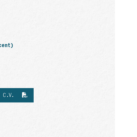
cent)
d C.V.