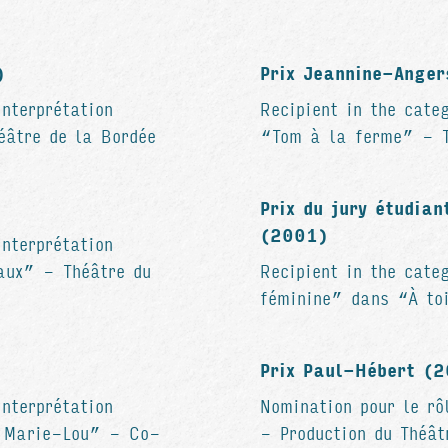
)
Prix Jeannine-Ange
nterprétation
Recipient in the cate
âtre de la Bordée
“Tom à la ferme” - T
Prix du jury étudian
(2001)
nterprétation
aux” - Théâtre du
Recipient in the cate
féminine” dans “À to
Prix Paul-Hébert (
nterprétation
Nomination pour le rô
a Marie-Lou” - Co-
- Production du Théât