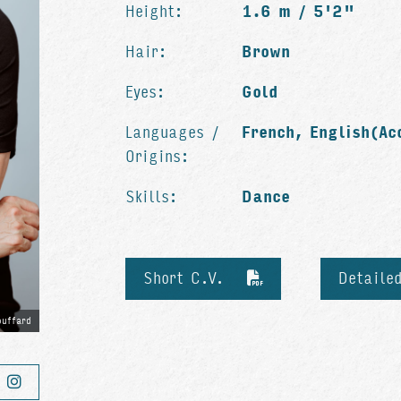
Height:
1.6 m / 5'2"
Hair:
Brown
Eyes:
Gold
Languages /
French, English(Ac
Origins:
Skills:
Dance
Short C.V.
Detaile
uffard