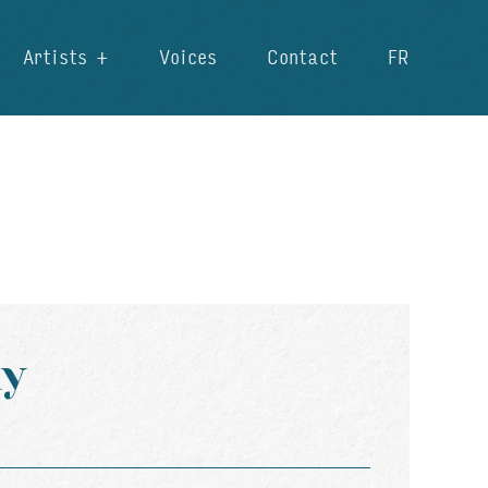
Artists
Voices
Contact
FR
ay