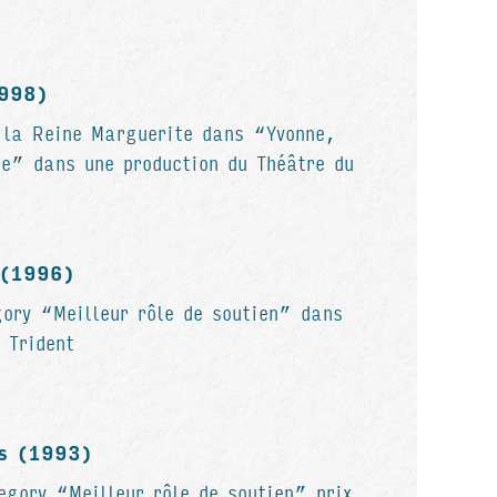
1998)
 la Reine Marguerite dans “Yvonne,
e” dans une production du Théâtre du
 (1996)
gory “Meilleur rôle de soutien” dans
 Trident
rs (1993)
egory “Meilleur rôle de soutien” prix