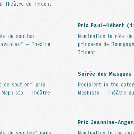
& Théâtre du Trident
Prix Paul-Hébert (
le de soutien
Nomination le rôle de
Savantes” - Théâtre
princesse de Bourgogn
Trident
Soirée des Masques
e de soutien” prix
Recipient in the cate
 Mephisto - Théâtre
Mephisto - Théâtre du
Prix Jeannine-Ange
ôle de soutien” dans
Nomination in the cat