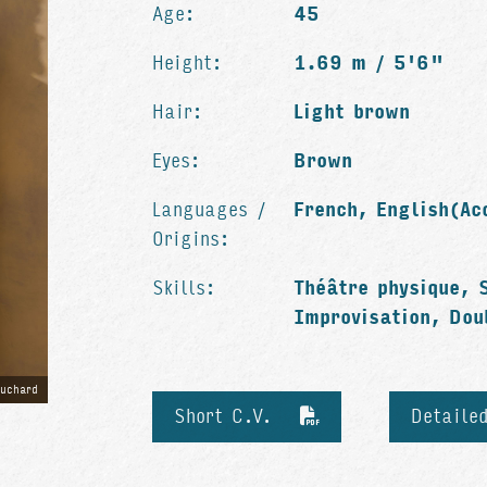
Age:
45
Height:
1.69 m / 5'6"
Hair:
Light brown
Eyes:
Brown
Languages /
French, English(Ac
Origins:
Skills:
Théâtre physique, 
Improvisation, Dou
uchard
Short C.V.
Detaile