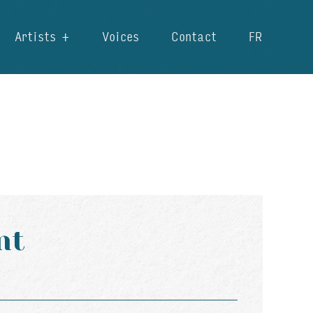
Artists
Voices
Contact
FR
nt