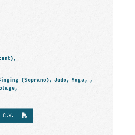
cent),
Singing (Soprano), Judo, Yoga, ,
blage,
d C.V.