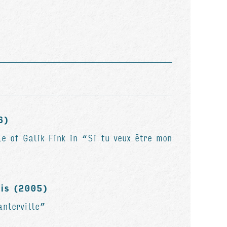
6)
le of Galik Fink in “Si tu veux être mon
ois (2005)
anterville”