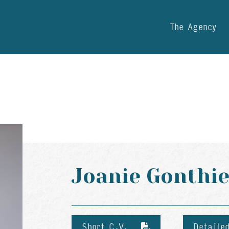
The Agency
Joanie Gonthie
Short C.V.
Detaile