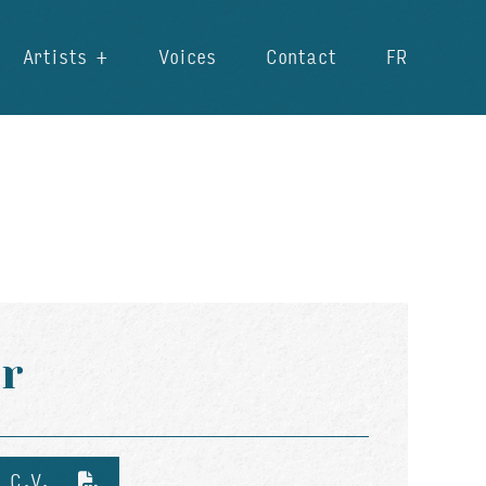
Artists
Voices
Contact
FR
r
d C.V.