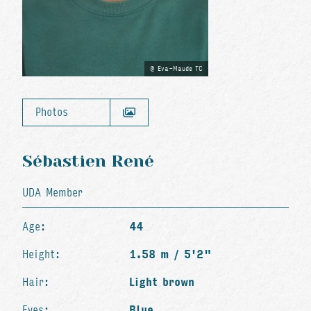
Eva-Maude TC
Photos
Sébastien René
UDA Member
Age:
44
Height:
1.58 m / 5'2"
Hair:
Light brown
Eyes:
Blue