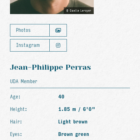
Gaelle Leroyer
Photos
Instagram
Jean-Philippe Perras
UDA Member
Age:
40
Height:
1.85 m / 6'0"
Hair:
Light brown
Eyes:
Brown green