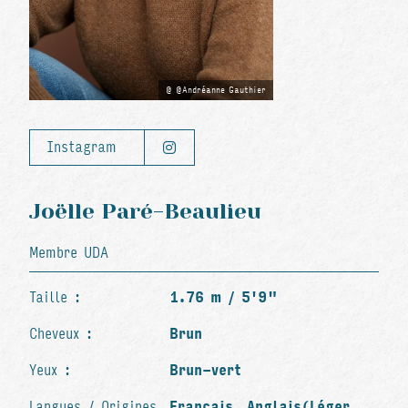
@Andréanne Gauthier
Instagram
Joëlle Paré-Beaulieu
Membre UDA
Taille :
1.76 m / 5'9"
Cheveux :
Brun
Yeux :
Brun-vert
Langues / Origines
Français, Anglais(Léger