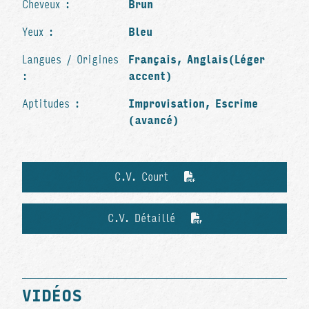
Cheveux :
Brun
Yeux :
Bleu
Langues / Origines
Français, Anglais(Léger
:
accent)
Aptitudes :
Improvisation, Escrime
(avancé)
C.V. Court
C.V. Détaillé
VIDÉOS