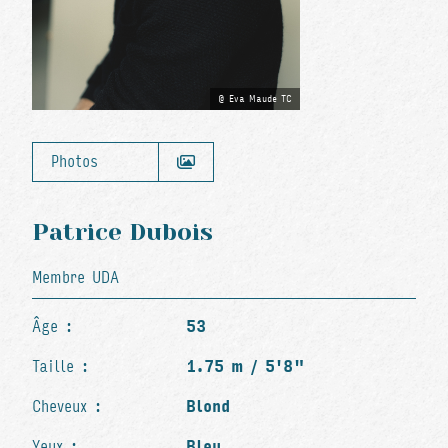
Eva Maude TC
Photos
Patrice Dubois
Membre UDA
Âge :
53
Taille :
1.75 m / 5'8"
Cheveux :
Blond
Yeux :
Bleu